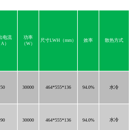
出电流
功率
尺寸LWH（mm）
效率
散热方式
（A）
（W）
50
30000
464*555*136
94.0%
水冷
水冷
90
30000
464*555*136
94.0%