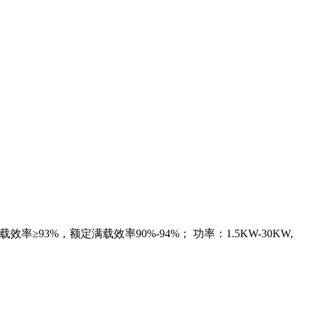
； 效率：额定半载效率≥93%，额定满载效率90%-94%； 功率：1.5KW-30KW,