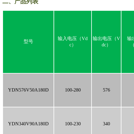
二、产品列表
输入电压（Vd
输出电压（V
输
型号
c）
dc）
YDN576V50A180D
100-280
576
YDN340V90A180D
100-230
340