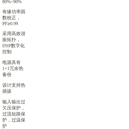
80%~90%
有缘功率因
数校正，
PF
≥
0.99
采用高效谐
振拓扑，
DSP数字化
控制
电源具有
1+1冗余热
备份
设计支持热
插拔
输入输出过
欠压保护，
过流短路保
护，过温保
护