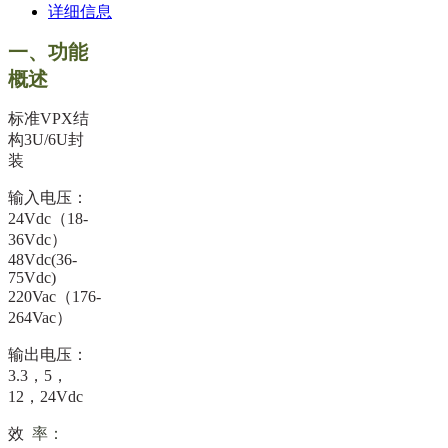
详细信息
一、功能
概述
标准
VPX结
构3U/6U封
装
输入电压：
24Vdc（18-
36Vdc）
48Vdc(36-
75Vdc)
220Vac（176-
264Vac）
输出电压：
3.3
，5，
12，24Vdc
效
率：