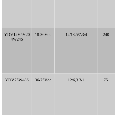
YDV12V5V20
18-36Vdc
12/13,5/7,3/4
240
4W24S
YDV75W48S
36-75Vdc
12/6,3.3/1
75