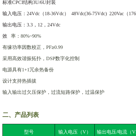
标准CPCI结构3U/6U封装
输入电压：
24Vdc（18-36Vdc） 48Vdc(36-75Vdc) 220Vac（17
输出电压：3.3
，12，24Vdc
效
率：
80%~90%
有缘功率因数校正，
PF
≥
0.99
采用高效谐振拓扑，
DSP数字化控制
电源具有
1+1冗余热备份
设计支持热插拔
输入输出过欠压保护，过流短路保护，过温保护
二、产品列表
型号
输入电压（V）
输出电压/电流（V