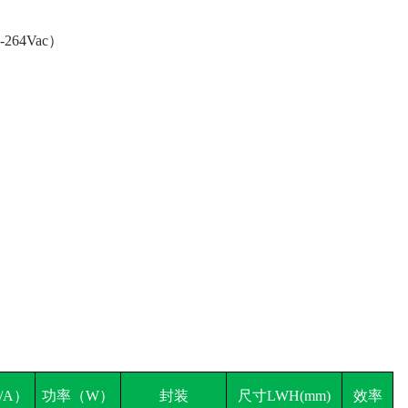
6-264Vac）
/A）
功率（W）
封装
尺寸LWH(mm)
效率