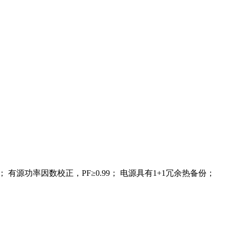
80%-90%； 有源功率因数校正，PF≥0.99； 电源具有1+1冗余热备份；