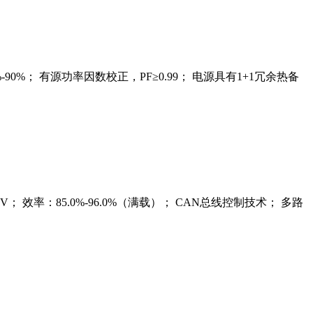
效率：80%-90%； 有源功率因数校正，PF≥0.99； 电源具有1+1冗余热备
V，±5V； 效率：85.0%-96.0%（满载）； CAN总线控制技术； 多路