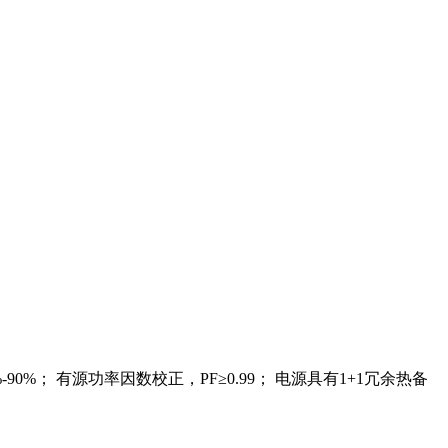
效率：80%-90%； 有源功率因数校正，PF≥0.99； 电源具有1+1冗余热备